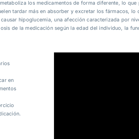
etaboliza los medicamentos de forma diferente, lo que p
uelen tardar más en absorber y excretar los fármacos, lo
 causar hipoglucemia, una afección caracterizada por niv
dosis de la medicación según la edad del individuo, la fun
rios
car en
amentos
rcicio
dicación.