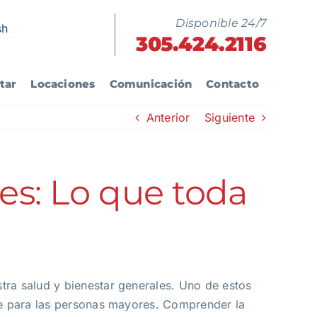
Disponible 24/7
sh
305.424.2116
tar
Locaciones
Comunicación
Contacto
Anterior
Siguiente
do
Blog
Gimnasio
Dentista
Nosotros
Videos
Sistema de Beeper
tes: Lo que toda
Ultrasonido
ra salud y bienestar generales. Uno de estos
te para las personas mayores. Comprender la