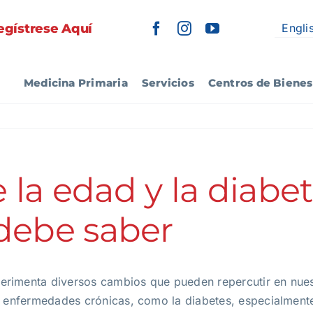
Engli
egístrese Aquí
Medicina Primaria
Servicios
Centros de Bienes
Centro de Actividades
Preguntas
Centro de Cuida
Entretenimiento
Frequentes
Farmacia
Radiologia
e la edad y la diabe
Terapias
Transporte
debe saber
Zapatos para Diabéticos
rimenta diversos cambios que pueden repercutir en nuest
ar enfermedades crónicas, como la diabetes, especialmen